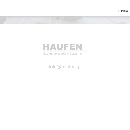
Close
1
2
3
4
5
6
info@haufen.gr