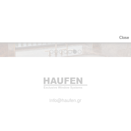
Close
1
2
3
4
5
6
7
info@haufen.gr